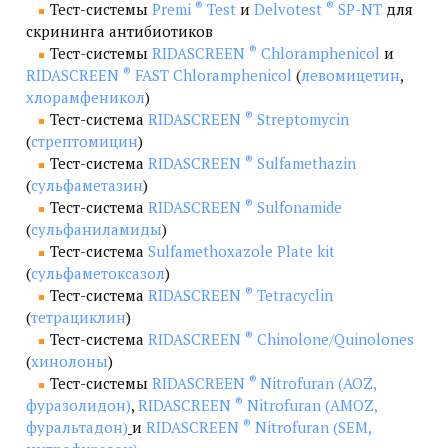
®
®
Тест-системы
Premi
Test
и
Delvotest
SP-NT
для
скрининга антибиотиков
®
Тест-системы
RIDASCREEN
Chloramphenicol
и
®
RIDASCREEN
FAST Chloramphenicol
(
левомицетин
,
хлорамфеникол
)
®
Тест-система
RIDASCREEN
Streptomycin
(
стрептомицин
)
®
Тест-система
RIDASCREEN
Sulfamethazin
(
сульфаметазин
)
®
Тест-система
RIDASCREEN
Sulfonamide
(
сульфаниламиды
)
Тест-система
Sulfamethoxazole Plate kit
(
сульфаметоксазол
)
®
Тест-система
RIDASCREEN
Tetracyclin
(
тетрациклин
)
®
Тест-система
RIDASCREEN
Chinolone/Quinolones
(
хинолоны
)
®
Тест-системы
RIDASCREEN
Nitrofuran (AOZ,
®
фуразолидон)
,
RIDASCREEN
Nitrofuran (AMOZ,
®
фуральтадон)
и
RIDASCREEN
Nitrofuran (SEM,