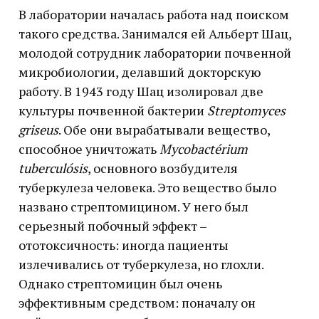
В лаборатории началась работа над поиском
такого средства. Занимался ей Альберт Шац,
молодой сотрудник лаборатории почвенной
микробиологии, делавший докторскую
работу. В 1943 году Шац изолировал две
культуры почвенной бактерии
Streptomyces
griseus
. Обе они вырабатывали вещество,
способное уничтожать
Mycobactérium
tuberculósis
, основного возбудителя
туберкулеза человека. Это вещество было
названо стрептомицином. У него был
серьезный побочный эффект –
ототоксичность: иногда пациенты
излечивались от туберкулеза, но глохли.
Однако стрептомицин был очень
эффективным средством: поначалу он