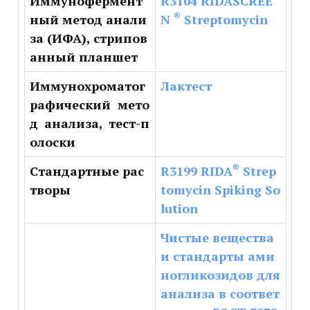
Иммунофермент
R3104 RIDASCREE
®
ный метод анали
N
Streptomycin
за (ИФА), стрипов
анный планшет
Иммунохроматог
Лактест
рафический мето
д анализа, тест-п
олоски
®
Стандартные рас
R3199 RIDA
Strep
творы
tomycin Spiking So
lution
Чистые вещества
и стандарты ами
ногликозидов для
анализа в соответ