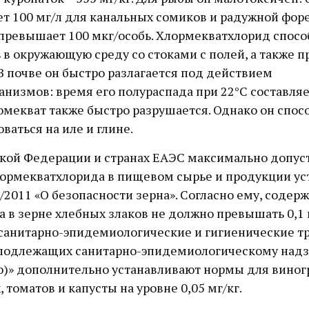
т 100 мг/л для канальных сомиков и радужной форе
 превышает 100 мкг/особь. Хлормекватхлорид спосо
 в окружающую среду со стоками с полей, а также п
 В почве он быстро разлагается под действием
низмов: время его полураспада при 22°C составляет
омекват также быстро разрушается. Однако он спос
ваться на иле и глине.
ской Федерации и странах ЕАЭС максимально допу
лормекватхлорида в пищевом сырье и продукции ус
/2011 «О безопасности зерна». Согласно ему, содерж
 в зерне хлебных злаков не должно превышать 0,1 
санитарно-эпидемиологические и гигиенические т
 подлежащих санитарно-эпидемиологическому надз
ю)» дополнительно устанавливают нормы для виног
 томатов и капусты на уровне 0,05 мг/кг.