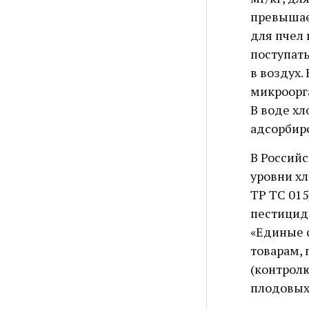
превышае
для пчел
поступать
в воздух.
микроорга
В воде хл
адсорбиро
В Россий
уровни х
ТР ТС 015
пестицида
«Единые 
товарам,
(контрол
плодовых,