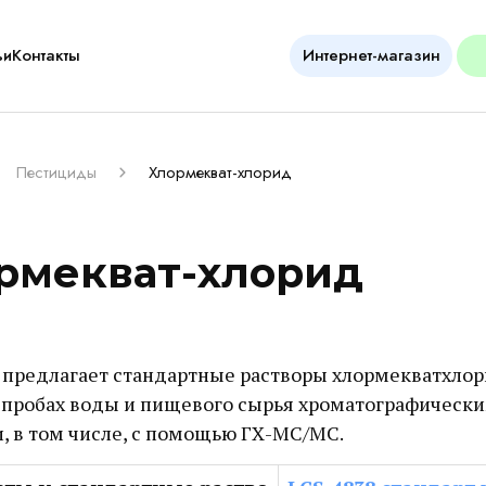
ьи
Контакты
Интернет-магазин
Пестициды
Хлормекват-хлорид
рмекват-хлорид
предлагает стандартные растворы хлормекватхлор
в пробах воды и пищевого сырья хроматографическ
, в том числе, с помощью ГХ-МС/МС.