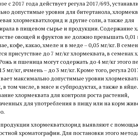
зе с 2017 года действует регула 2017/693, устанав
ьно допустимые уровни для битертанола, хлормекв
вая хлормекватхлорид и другие соли, а также для
ирала в пищевом сырье и продукции. Содержание 
стве овощей и фруктов не должно превышать 0,01 м
ае, кофе, какао, хмеле и в меде – 0,05 мг/кг. В семе
ся присутствие до 7 мг/кг хлормеквата, в семенах х
. Рожь и пшеница могут содержать до 4 мг/кг этого п
15 мг/кг, ячмень – до 3 мг/кг. Кроме того, регула 201
ивает максимально допустимые уровни хлормеквата
 в том числе, в мясе и субпродуктах, а также в яйце
ание хлормеквата для контроля роста растений,
аченных для употребления в пищу или на корм жив
о.
и продукции хлормекватхлорид выявляют с помощь
остной хроматографии. Для постановки этого метод