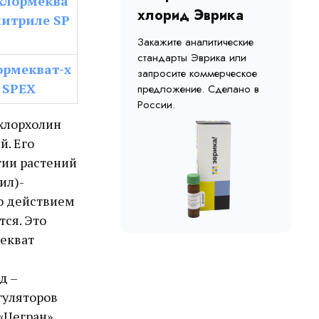
 хлормеква
хлорид Эврика
нитриле SP
Закажите аналитические
стандарты Эврика или
ормекват-х
запросите коммерческое
 SPEX
предложение. Сделано в
России.
 хлорхолин
й. Его
гии растений
ил)-
го действием
ся. Это
мекват
д –
гуляторов
«Цегран».