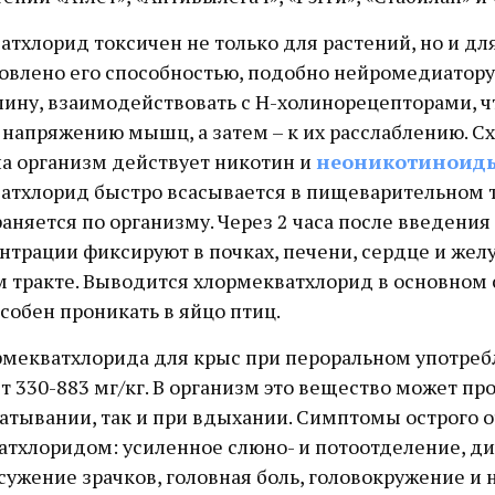
тхлорид токсичен не только для растений, но и дл
ловлено его способностью, подобно нейромедиатору
лину, взаимодействовать с Н-холинорецепторами, ч
 напряжению мышц, а затем – к их расслаблению. 
на организм действует никотин и
неоникотиноид
атхлорид быстро всасывается в пищеварительном т
аняется по организму. Через 2 часа после введени
нтрации фиксируют в почках, печени, сердце и жел
 тракте. Выводится хлормекватхлорид в основном 
собен проникать в яйцо птиц.
рмекватхлорида для крыс при пероральном употре
т 330-883 мг/кг. В организм это вещество может пр
атывании, так и при вдыхании. Симптомы острого 
тхлоридом: усиленное слюно- и потоотделение, ди
сужение зрачков, головная боль, головокружение и