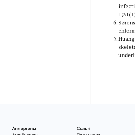
infect
1;31(1
Sørens
chlorm
Huang 
skelet
underl
Аллергены
Статьи