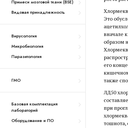
Примеси мозговой ткани (BSE)
Хлормеква
Видовая принадлежность
Это обус
ацетилхо
вначале к
Вирусология
образом 
Микробиология
Хлормекв
Паразитология
распростр
его конце
кишечном
также спо
ГМО
ЛД50 хло
составляе
Базовая комплектация
при прогл
лабораторий
хлормеква
Оборудование и ПО
тошнота, 