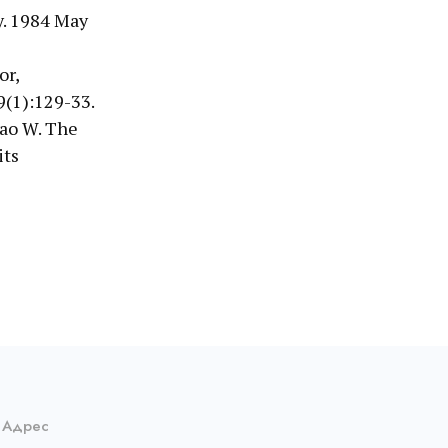
y. 1984 May
or,
9(1):129-33.
Hao W. The
its
Адрес