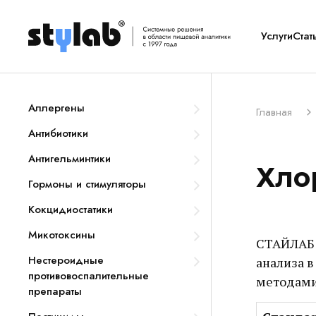
Услуги
Стат
Аллергены
Главная
Антибиотики
Антигельминтики
Хло
Гормоны и стимуляторы
Кокцидиостатики
Микотоксины
СТАЙЛАБ 
Нестероидные
анализа 
противовоспалительные
методами
препараты