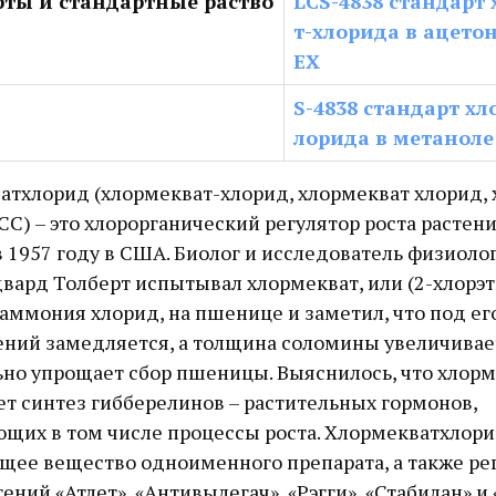
ты и стандартные раство
LCS-4838 стандарт
т-хлорида в ацето
EX
S-4838 стандарт хл
лорида в метаноле
атхлорид (хлормекват-хлорид, хлормекват хлорид,
CC) – это хлорорганический регулятор роста растени
 1957 году в США. Биолог и исследователь физиоло
вард Толберт испытывал хлормекват, или (2-хлорэт
аммония хлорид, на пшенице и заметил, что под е
ений замедляется, а толщина соломины увеличивает
ьно упрощает сбор пшеницы. Выяснилось, что хлор
т синтез гибберелинов – растительных гормонов,
щих в том числе процессы роста. Хлормекватхлори
щее вещество одноименного препарата, а также ре
тений «Атлет», «Антивылегач», «Рэгги», «Стабилан» и 