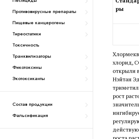
Стандар
Пестициды
ры
Противовирусные препараты
Пищевые канцерогены
Тиреостатики
Токсичность
Хлормекв
Транквилизаторы
хлорид, C
Фикотоксины
открыли в
Экотоксиканты
Нэйтан Эд
триметил
рост раст
значител
Состав продукции
ингибируе
Фальсификация
регулирую
действую
роста рас