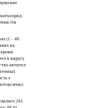
арушение
кватхлорид
очки. Он
х (1 – 40
лиял на
крови.
ел к вирусу
ство антител
огенных
сть у
иотоксично:
тавляет 261
его ЛК50