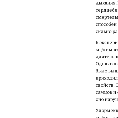
дыхания. 
сердцебие
смертель
способен 
сильно ра
В экспери
мг/кг мас
длительно
Однако на
было выше
приходил
свойств. 
самцов и 
оно наруш
Хлормеква
мг/кг, дл