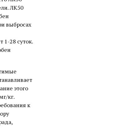
ли. ЛК50
бен
ри выбросах
 1-28 суток.
обен
стимые
танавливает
ание этого
мг/кг.
ребования к
ору
рада,