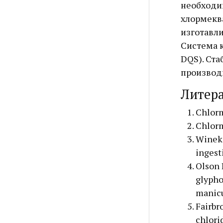
необходи
хлормекв
изготавли
Система к
DQS). Ста
производ
Литер
Chlor
Chlorm
Winek 
ingest
Olson 
glypho
manicu
Fairbr
chlori