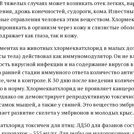
В тяжелых случаях может возникать отек легких, н
ния, дрожь конечностей, судороги, кома. Известны
ные отравления человека этим веществом. Хлорме
проникать в организм через кожу и слизистые обол
здражает как глаза, так и кожу.
ментах на животных хлормекватхлорид в малых доза
сы тела) действовал как иммуномодулятор. Он не в
сть вирусной инфекции и на содержание вирусов в 
 ранней стадии иммунного ответа количество антит
, чем в контроле. К 30 дню после введения количе
о в норму. Хлормекватхлорид не проявляет канцер
Однако он демонстрирует репродуктивную токсично
самок мышей, а также у свиней. Это вещество эмбр
ает развитие скелета у эмбрионов и молодых крыс.
тхлорид токсичен для птиц: ЛД50 для фазанов сос
я куропаток – 555 мг/кг. Для рыбы он малотоксичен: 