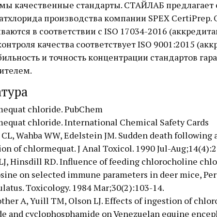
мы качественные стандарты. СТАЙЛАБ предлагает
атхлорида производства компании SPEX CertiPrep. 
ваются в соответствии с ISO 17034-2016 (аккредита
онтроля качества соответствует ISO 9001:2015 (ак
бильность и точность концентрации стандартов гар
ителем.
атура
mequat chloride. PubChem
equat chloride. International Chemical Safety Cards
CL, Wahba WW, Edelstein JM. Sudden death following 
ion of chlormequat. J Anal Toxicol. 1990 Jul-Aug;14(4):2
LJ, Hinsdill RD. Influence of feeding chlorocholine chl
sine on selected immune parameters in deer mice, Pe
latus. Toxicology. 1984 Mar;30(2):103-14.
other A, Yuill TM, Olson LJ. Effects of ingestion of chlo
de and cyclophosphamide on Venezuelan equine encepha