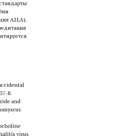
 стандарты
Они
ция A2LA).
кредитация
антируется
accidental
57-8.
oride and
romyscus
rocholine
litis virus