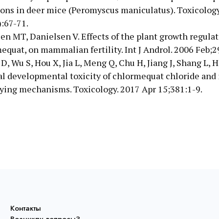
ions in deer mice (Peromyscus maniculatus). Toxicolog
):67-71.
en MT, Danielsen V. Effects of the plant growth regulat
equat, on mammalian fertility. Int J Androl. 2006 Feb;2
D, Wu S, Hou X, Jia L, Meng Q, Chu H, Jiang J, Shang L, 
al developmental toxicity of chlormequat chloride and 
ying mechanisms. Toxicology. 2017 Apr 15;381:1-9.
Контакты