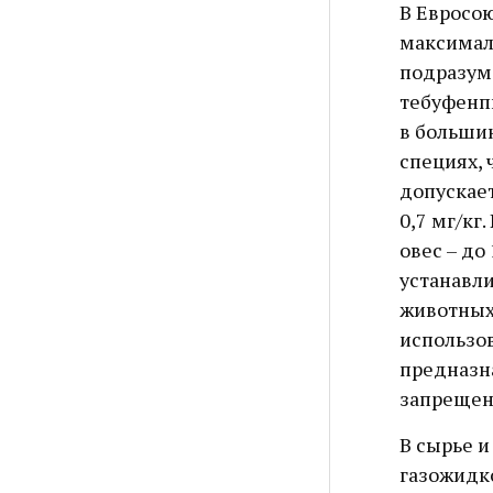
В Евросою
максимал
подразуме
тебуфенп
в большин
специях, ч
допускает
0,7 мг/кг
овес – до 
устанавл
животных,
использов
предназн
запрещен
В сырье 
газожидк