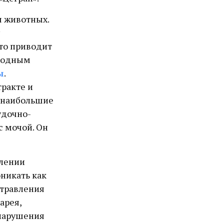
я животных.
то приводит
Сходным
ы
.
ракте и
я наибольшие
удочно-
с мочой. Он
блении
оникать как
отравления
арея,
 нарушения