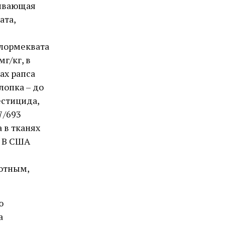
ливающая
ата,
хлормеквата
г/кг, в
нах рапса
лопка – до
естицида,
7/693
 в тканях
. В США
отным,
ю
а