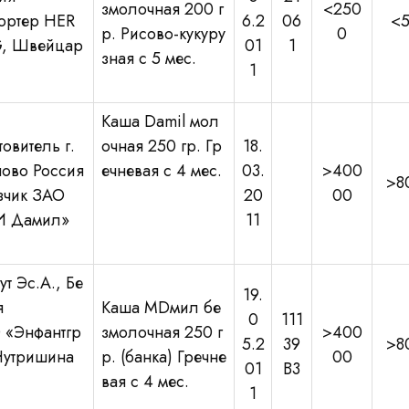
змолочная 200 г
<250
ортер HER
6.2
06
<
р. Рисово-кукуру
0
, Швейцар
01
1
зная с 5 мес.
1
Каша Damil мол
овитель г.
очная 250 гр. Гр
18.
ово Россия
ечневая с 4 мес.
03.
>400
>8
зчик ЗАО
20
00
И Дамил»
11
т Эс.А., Бе
19.
я
Каша MDмил бе
0
111
«Энфантгр
змолочная 250 г
>400
5.2
39
>8
Нутришина
р. (банка) Гречне
00
01
B3
вая с 4 мес.
1