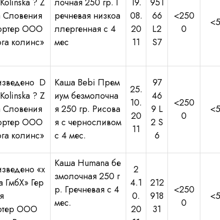
Kolinska ? Z
лочная 250 гр. Г
19.
951
ka Словения
речневая низкоа
08.
66
<250
<
ортер ООО
ллергенная с 4
20
L2
0
га колинс»
мес
11
S7
зведено D
Каша Bebi Прем
97
25.
Kolinska ? Z
иум безмолочна
46
10.
<250
ka Словения
я 250 гр. Рисова
9 L
<
20
0
ортер ООО
я с черносливом
2 S
11
га колинс»
с 4 мес.
6
Каша Humana бе
зведено «х
2
змолочная 250 г
а ГмбХ» Гер
4.1
212
р. Гречневая с 4
<250
я
0.
918
<
мес.
0
отер ООО
20
31