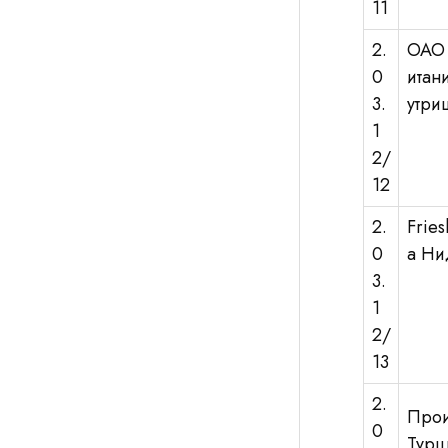
11
2.
ОАО 
0
итан
3.
утри
1
2/
12
2.
Frie
0
a Ни
3.
1
2/
13
2.
Прои
0
Турц