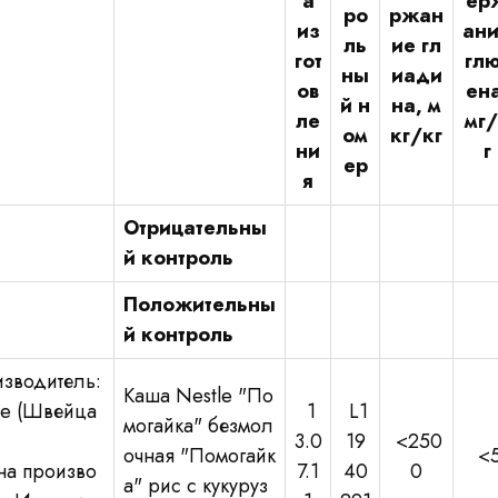
а
ер
ро
ржан
из
ан
ль
ие гл
гот
глю
ны
иади
ов
ена
й н
на, м
ле
мг
ом
кг/кг
ни
г
ер
я
Отрицательны
й контроль
Положительны
й контроль
зводитель:
Каша Nestle "По
le (Швейца
1
L1
могайка" безмол
3.0
19
<250
очная "Помогайк
<
на произво
7.1
40
0
а" рис с кукуруз