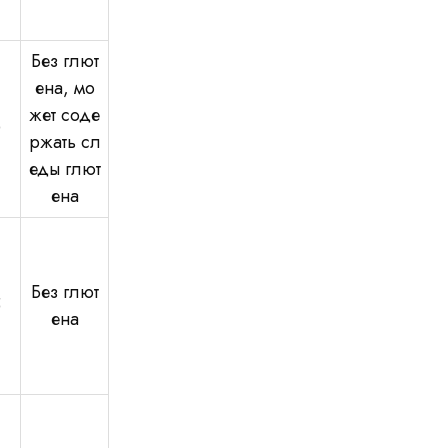
Без глют
ена, мо
жет соде
0
ржать сл
еды глют
ена
Без глют
5
ена