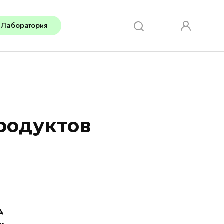
Лаборатория
родуктов
д