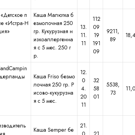
«Детское п
Каша Малютка б
112
ие «Истра-Н
езмолочная 250
13.
09
ция»
гр. Кукурузная н
9211,
11.
19
18,
изкоаллергенна
89
11
191
я с 5 мес. 250 г
09
р.
slandCampin
12.
дерланды
Каша Friso безмо
0
32
лочная 250 гр. Р
5538,
4.
58
11,
исово-кукурузна
73
20
01
я с 5 мес.
11
зводитель
21.
Каша Semper бе
ия
0
21