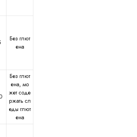
Без глют
5
ена
Без глют
ена, мо
жет соде
0
ржать сл
еды глют
ена