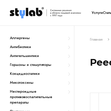
Услуги
Стат
Аллергены
Главная
Антибиотики
Антигельминтики
Рее
Гормоны и стимуляторы
Кокцидиостатики
Микотоксины
Нестероидные
противовоспалительные
препараты