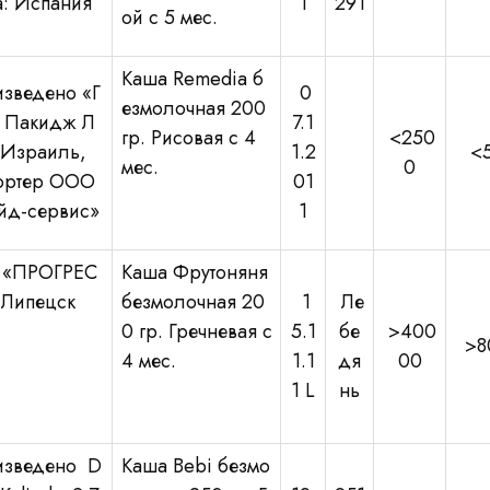
а: Испания
1
291
ой с 5 мес.
Каша Remedia б
зведено «Г
0
езмолочная 200
 Пакидж Л
7.1
гр. Рисовая с 4
<250
 Израиль,
1.2
<
мес.
0
ортер ООО
01
йд-сервис»
1
 «ПРОГРЕС
Каша Фрутоняня
г.Липецск
безмолочная 20
1
Ле
0 гр. Гречневая с
5.1
бе
>400
>8
4 мес.
1.1
дя
00
1 L
нь
зведено D
Каша Bebi безмо