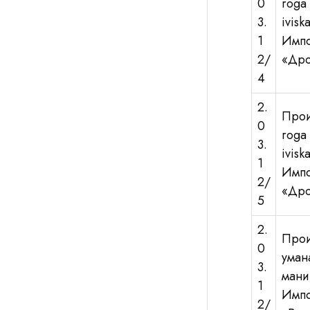
0
roga 
3.
ivis
1
Имп
2/
«Дро
4
2.
Прои
0
roga 
3.
ivis
1
Имп
2/
«Дро
5
2.
Прои
0
уман
3.
мани
1
Имп
2/