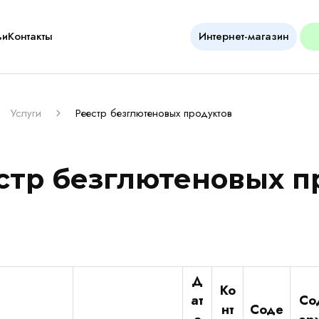
ьи
Контакты
Интернет-магазин
Услуги
Реестр безглютеновых продуктов
стр безглютеновых п
Д
Ко
ат
Со
нт
Соде