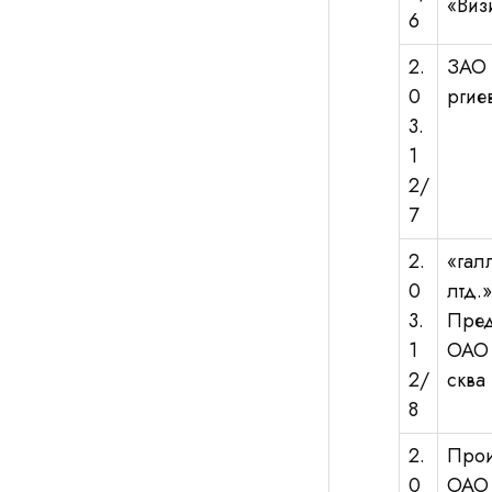
«Виз
6
2.
ЗАО 
0
ргие
3.
1
2/
7
2.
«гал
0
лтд.
3.
Пред
1
ОАО 
2/
сква
8
2.
Прои
0
ОАО 