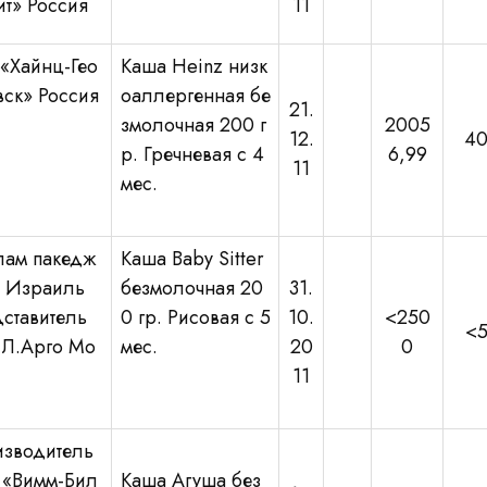
ит» Россия
11
«Хайнц-Гео
Каша Heinz низк
вск» Россия
оаллергенная бе
21.
змолочная 200 г
2005
12.
4
р. Гречневая с 4
6,99
11
мес.
лам пакедж
Каша Baby Sitter
» Израиль
безмолочная 20
31.
ставитель
0 гр. Рисовая с 5
10.
<250
<
Л.Арго Мо
мес.
20
0
11
зводитель
«Вимм-Бил
Каша Агуша без