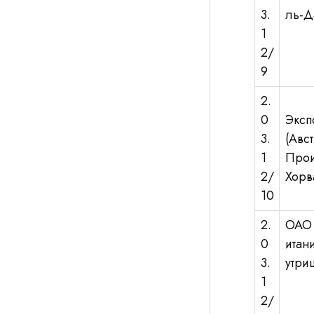
3.
ль-Д
1
2/
9
2.
0
Эксп
3.
(Авст
1
Прои
2/
Хорв
10
2.
ОАО 
0
итан
3.
утри
1
2/