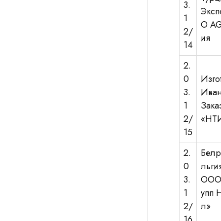
3.
Эксп
1
O AG
2/
ия
14
2.
0
Изгот
3.
Иван
1
Зака
2/
«НТ
15
2.
Белру
0
льги
3.
ООО 
1
упп 
2/
л»
16