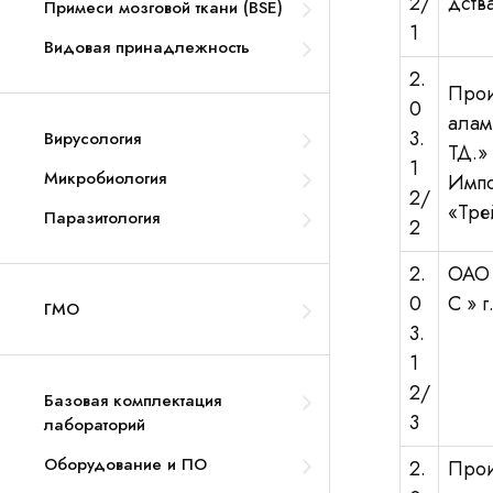
2/
дств
Примеси мозговой ткани (BSE)
1
Видовая принадлежность
2.
Прои
0
алам
3.
Вирусология
ТД.»
1
Микробиология
Имп
2/
«Тре
Паразитология
2
2.
ОАО
0
С » 
ГМО
3.
1
2/
Базовая комплектация
3
лабораторий
Оборудование и ПО
2.
Прои