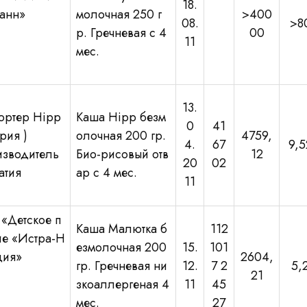
18.
анн»
молочная 250 г
>400
08.
>8
р. Гречневая с 4
00
11
мес.
13.
ортер Hipp
Каша Hipp безм
0
41
рия )
олочная 200 гр.
4759,
4.
67
9,5
зводитель
Био-рисовый отв
12
20
02
атия
ар с 4 мес.
11
«Детское п
Каша Малютка б
112
ие «Истра-Н
езмолочная 200
15.
101
ция»
2604,
гр. Гречневая ни
12.
7 2
5,
21
зкоаллергеная 4
11
45
мес.
27