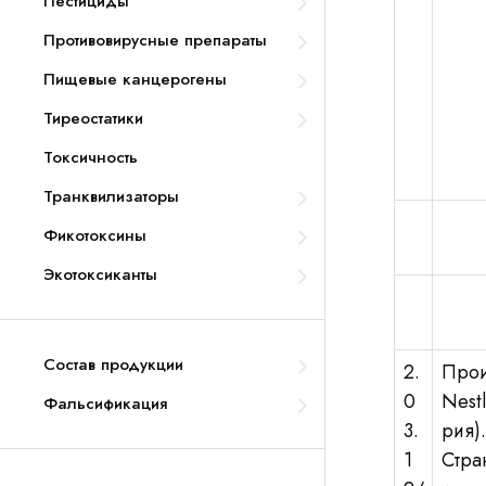
Пестициды
Противовирусные препараты
Пищевые канцерогены
Тиреостатики
Токсичность
Транквилизаторы
Фикотоксины
Экотоксиканты
Состав продукции
2.
Прои
0
Nest
Фальсификация
3.
рия).
1
Стра