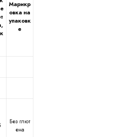
ж
Марикр
ие
овка на
т
упаковк
,
е
/к
Без глют
5
ена